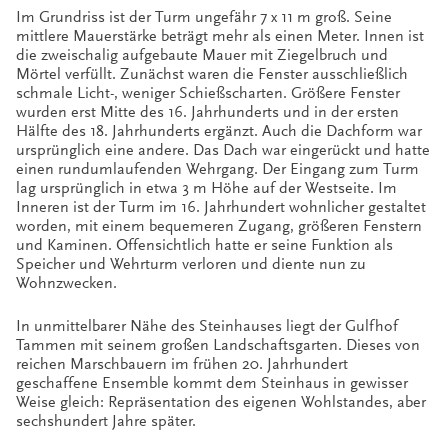
Im Grundriss ist der Turm ungefähr 7 x 11 m groß. Seine
mittlere Mauerstärke beträgt mehr als einen Meter. Innen ist
die zweischalig aufgebaute Mauer mit Ziegelbruch und
Mörtel verfüllt. Zunächst waren die Fenster ausschließlich
schmale Licht-, weniger Schießscharten. Größere Fenster
wurden erst Mitte des 16. Jahrhunderts und in der ersten
Hälfte des 18. Jahrhunderts ergänzt. Auch die Dachform war
ursprünglich eine andere. Das Dach war eingerückt und hatte
einen rundumlaufenden Wehrgang. Der Eingang zum Turm
lag ursprünglich in etwa 3 m Höhe auf der Westseite. Im
Inneren ist der Turm im 16. Jahrhundert wohnlicher gestaltet
worden, mit einem bequemeren Zugang, größeren Fenstern
und Kaminen. Offensichtlich hatte er seine Funktion als
Speicher und Wehrturm verloren und diente nun zu
Wohnzwecken.
In unmittelbarer Nähe des Steinhauses liegt der Gulfhof
Tammen mit seinem großen Landschaftsgarten. Dieses von
reichen Marschbauern im frühen 20. Jahrhundert
geschaffene Ensemble kommt dem Steinhaus in gewisser
Weise gleich: Repräsentation des eigenen Wohlstandes, aber
sechshundert Jahre später.