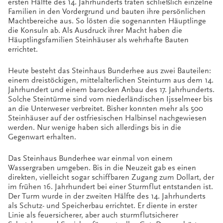
ersten Hälfte des 14. Jahrhunderts traten schließlich einzelne
Familien in den Vordergrund und bauten ihre persönlichen
Machtbereiche aus. So lösten die sogenannten Häuptlinge
die Konsuln ab. Als Ausdruck ihrer Macht haben die
Häuptlingsfamilien Steinhäuser als wehrhafte Bauten
errichtet.
Heute besteht das Steinhaus Bunderhee aus zwei Bauteilen:
einem dreistöckigen, mittelalterlichen Steinturm aus dem 14.
Jahrhundert und einem barocken Anbau des 17. Jahrhunderts.
Solche Steintürme sind vom niederländischen Ijsselmeer bis
an die Unterweser verbreitet. Bisher konnten mehr als 500
Steinhäuser auf der ostfriesischen Halbinsel nachgewiesen
werden. Nur wenige haben sich allerdings bis in die
Gegenwart erhalten.
Das Steinhaus Bunderhee war einmal von einem
Wassergraben umgeben. Bis in die Neuzeit gab es einen
direkten, vielleicht sogar schiffbaren Zugang zum Dollart, der
im frühen 16. Jahrhundert bei einer Sturmflut entstanden ist.
Der Turm wurde in der zweiten Hälfte des 14. Jahrhunderts
als Schutz- und Speicherbau errichtet. Er diente in erster
Linie als feuersicherer, aber auch sturmflutsicherer