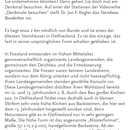
Sie unternehmen könnten? Dann gehen Sie doch mal ein
Denkmal besuchen. Auf einer der Stationen der Videoreihe
„Denkmale besuchen“ stellt Dr. Jan F. Kegler das
Steinhaus
Bunderhee
vor.
Es liegt etwa 2 km nördlich von Bunde und ist eines der
ältesten Steinhäuser in Ostfriesland. Es ist das einzige, das
fast in seiner ursprünglichen Form erhalten geblieben ist.
In Friesland entstanden im frühen Mittelalter
genossenschaftlich organisierte Landesgemeinden, die
gemeinsam den Deichbau und die Entwässerung
organisierten. Die Friesen waren keinem Landesherrn,
sondern nur dem König untertan und nicht heerespflichtig.
Ihren Landesgemeinden standen gewählte Konsuln vor.
Diese Landesgemeinden drückten ihren Wohlstand bereits
im 12. und 13. Jahrhundert z. B. durch den Bau großer Kirchen
aus. In Ostfriesland findet man deshalb auch in kleinen
Dörfern sehr viele frühe Kirchen aus Backsteinen, die hier seit
dem 13. Jahrhundert hergestellt worden sind, denn
Natursteine gibt es in Ostfriesland nur in sehr geringem
Maße. Die frühe Form ist das sogenannte „Klosterformat“,
große (31 x 15 x 9 cm), handgeformte Backsteine. Ab der