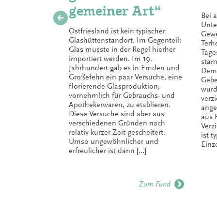
gemeiner Art“
Bei 
Unte
Ostfriesland ist kein typischer
Gewe
Glashüttenstandort. Im Gegenteil:
Terh
Glas musste in der Regel hierher
Tage
importiert werden. Im 19.
stam
Jahrhundert gab es in Emden und
Dem 
Großefehn ein paar Versuche, eine
Gebe
florierende Glasproduktion,
wurd
vornehmlich für Gebrauchs- und
verz
Apothekerwaren, zu etablieren.
ange
Diese Versuche sind aber aus
aus 
verschiedenen Gründen nach
Verz
relativ kurzer Zeit gescheitert.
ist 
Umso ungewöhnlicher und
Einze
erfreulicher ist dann […]
Zum Fund