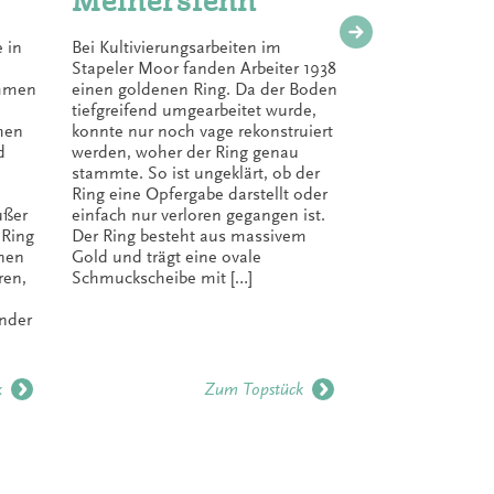
Meinersfehn
Plagg
 in
Bei Kultivierungsarbeiten im
In Plaggen
Stapeler Moor fanden Arbeiter 1938
Moor ein H
ammen
einen goldenen Ring. Da der Boden
Werkzeugen
tiefgreifend umgearbeitet wurde,
entdeckt. D
hen
konnte nur noch vage rekonstruiert
normalerwe
d
werden, woher der Ring genau
viel Schmuc
stammte. So ist ungeklärt, ob der
Feuersteins
Ring eine Opfergabe darstellt oder
Tüllenbeile
ußer
einfach nur verloren gegangen ist.
und einer 
 Ring
Der Ring besteht aus massivem
enthielt di
inen
Gold und trägt eine ovale
Schmuckst
ren,
Schmuckscheibe mit […]
den Werkze
drei Armrin
ander
k
Zum Topstück