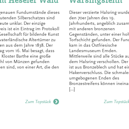
m Heseler Wald
Warsingsfehn
genauen Fundumstände dieses
Dieser verzierte Halsring wurde
utenden Silberschatzes sind
den 70er Jahren des 19.
eute unklar. Der einzige
Jahrhunderts, angeblich zus
eis ist ein Eintrag im Protokoll
mit anderen bronzenen
Gesellschaft für bildende Kunst
Gegenständen, unter einer ho
vaterländische Altertümer zu
Torfschicht gefunden. Der Fun
n aus dem Jahre 1838. Der
kam in das Ostfriesische
rag vom 16. Mai besagt, dass
Landesmuseum Emden.
 Kloster Barthe eine große
Mittlerweile sind alle Stücke a
hl von Münzen gefunden
dem Halsring verschollen. Der
en sind, von einer Art, die den
ist aus Bronzeblech und hat e
Hakenverschluss. Die schmale
umgebogenen Enden des
Bronzestreifens können inein
[…]
Zum Topstück
Zum Topstüc