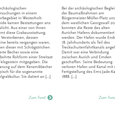
archäologischen
Bei der archäologischen Begle
rsuchungen in einem
der Baumaßnahmen am
rbegebiet in Westerholt-
Bürgermeister-Müller-Platz un
eide kamen Bestattungen ans
dem westlichen Georgswall 20
slicht. Aus einer von ihnen
konnten die Reste des alten
mt diese Grabausstattung.
Auricher Hafens dokumentiert
Verstorbenen, dessen
werden. Der Hafen wurde End
ine bereits vergangen waren,
18. Jahrhunderts als Teil des
en dieser mit Schrägstrichen
Treckschuitenfahrtkanals angel
ierte Becher sowie eine
Damit war eine Verbindung
bohrte Rohform einer Streitaxt
zwischen Aurich und Emden
Felsgestein mitgegeben. Die
geschaffen. Seine Bedeutung
ierung auf dem Keramikbecher
verloren Hafen und Kanal mit 
typisch für die sogenannte
Fertigstellung des Ems-Jade-K
lgrabkultur. Sie datiert an […]
1888. […]
Zum Fund
Zum Fun