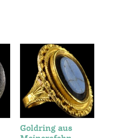
Goldring aus
Hortf