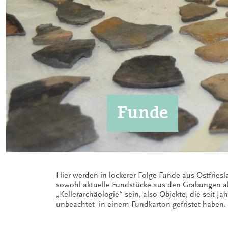
Funde
Hier werden in lockerer Folge Funde aus Ostfriesl
die aus privater Hand abgegeben bzw. zur wissens
sowohl aktuelle Fundstücke aus den Grabungen al
„Kellerarchäologie“ sein, also Objekte, die seit J
unbeachtet in einem Fundkarton gefristet haben.