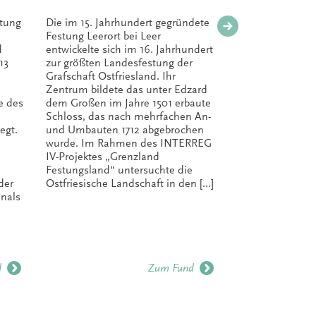
itung
Die im 15. Jahrhundert gegründete
Am Strand 
Festung Leerort bei Leer
per Zufall 
d
entwickelte sich im 16. Jahrhundert
gefunden. 
13
zur größten Landesfestung der
eines Rothi
Grafschaft Ostfriesland. Ihr
Wahrscheinl
Zentrum bildete das unter Edzard
ein Gerät 
e des
dem Großen im Jahre 1501 erbaute
handelt. Di
Schloss, das nach mehrfachen An-
aber fehlt.
egt.
und Umbauten 1712 abgebrochen
oder absich
wurde. Im Rahmen des INTERREG
lässt sich a
IV-Projektes „Grenzland
sagen. Im B
Festungsland“ untersuchte die
lassen […]
der
Ostfriesische Landschaft in den […]
anals
d
Zum Fund