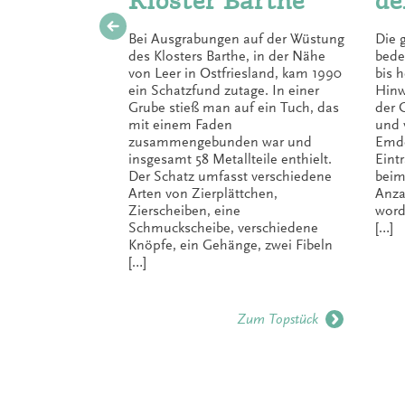
Kloster Barthe
de
Bei Ausgrabungen auf der Wüstung
Die 
des Klosters Barthe, in der Nähe
bede
von Leer in Ostfriesland, kam 1990
bis h
ein Schatzfund zutage. In einer
Hinw
Grube stieß man auf ein Tuch, das
der 
mit einem Faden
und 
zusammengebunden war und
Emde
insgesamt 58 Metallteile enthielt.
Eint
Der Schatz umfasst verschiedene
beim
Arten von Zierplättchen,
Anza
Zierscheiben, eine
word
Schmuckscheibe, verschiedene
[…]
Knöpfe, ein Gehänge, zwei Fibeln
[…]
Zum Topstück