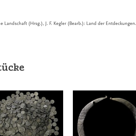
che Landschaft (Hrsg.), J. F. Kegler (Bearb.): Land der Entdeckunge
tücke