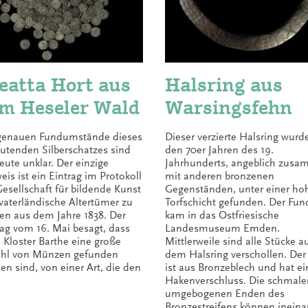
eatta Hort aus
Halsring aus
m Heseler Wald
Warsingsfehn
genauen Fundumstände dieses
Dieser verzierte Halsring wurde
utenden Silberschatzes sind
den 70er Jahren des 19.
eute unklar. Der einzige
Jahrhunderts, angeblich zus
eis ist ein Eintrag im Protokoll
mit anderen bronzenen
Gesellschaft für bildende Kunst
Gegenständen, unter einer ho
vaterländische Altertümer zu
Torfschicht gefunden. Der Fun
n aus dem Jahre 1838. Der
kam in das Ostfriesische
rag vom 16. Mai besagt, dass
Landesmuseum Emden.
 Kloster Barthe eine große
Mittlerweile sind alle Stücke a
hl von Münzen gefunden
dem Halsring verschollen. Der
en sind, von einer Art, die den
ist aus Bronzeblech und hat e
Hakenverschluss. Die schmale
umgebogenen Enden des
Bronzestreifens können inein