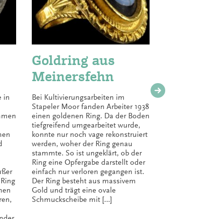
Goldring aus
Hortf
Meinersfehn
Plagg
 in
Bei Kultivierungsarbeiten im
In Plaggen
Stapeler Moor fanden Arbeiter 1938
Moor ein H
ammen
einen goldenen Ring. Da der Boden
Werkzeugen
tiefgreifend umgearbeitet wurde,
entdeckt. D
hen
konnte nur noch vage rekonstruiert
normalerwe
d
werden, woher der Ring genau
viel Schmuc
stammte. So ist ungeklärt, ob der
Feuersteins
Ring eine Opfergabe darstellt oder
Tüllenbeile
ußer
einfach nur verloren gegangen ist.
und einer 
 Ring
Der Ring besteht aus massivem
enthielt di
inen
Gold und trägt eine ovale
Schmuckst
ren,
Schmuckscheibe mit […]
den Werkze
drei Armrin
ander