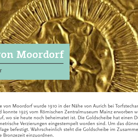
von Moordorf
r
von Moordorf wurde 1910 in der Nähe von Aurich bei Torfstecharbe
l und konnte 1925 vom Römischen Zentralmuseum Mainz erworben 
wo sie heute noch beheimatet ist. Die Goldscheibe hat einen D
etrische Verzierungen eingestempelt worden sind. Um das dünne 
rlage befestigt. Wahrscheinlich steht die Goldscheibe im Zusamme
ere Bronzezeit einzuordnen.