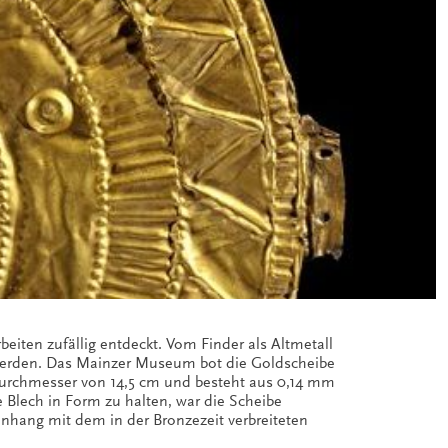
iten zufällig entdeckt. Vom Finder als Altmetall
werden. Das Mainzer Museum bot die Goldscheibe
urchmesser von 14,5 cm und besteht aus 0,14 mm
Blech in Form zu halten, war die Scheibe
nhang mit dem in der Bronzezeit verbreiteten