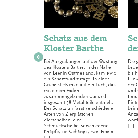
Schatz aus dem
Sc
Kloster Barthe
de
Bei Ausgrabungen auf der Wüstung
Die 
des Klosters Barthe, in der Nähe
bede
von Leer in Ostfriesland, kam 1990
bis h
ein Schatzfund zutage. In einer
Hinw
Grube stieß man auf ein Tuch, das
der 
mit einem Faden
und 
zusammengebunden war und
Emde
insgesamt 58 Metallteile enthielt.
Eint
Der Schatz umfasst verschiedene
beim
Arten von Zierplättchen,
Anza
Zierscheiben, eine
word
Schmuckscheibe, verschiedene
[…]
Knöpfe, ein Gehänge, zwei Fibeln
[…]