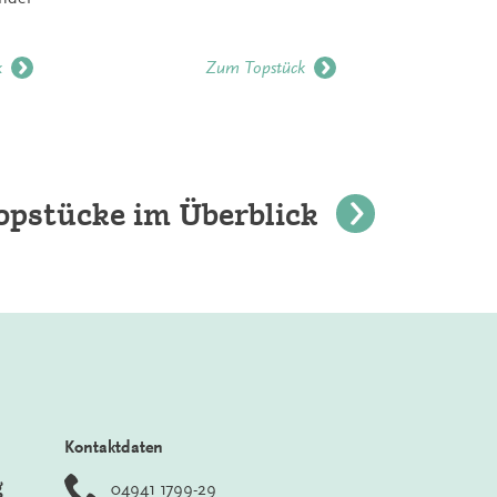
k
Zum Topstück
opstücke im Überblick
Kontaktdaten
g
04941 1799-29