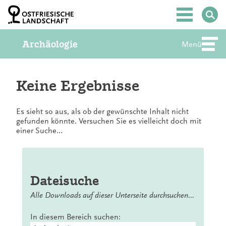
Z
u
Hauptmenü
m
I
Archäologie
n
Menü
Abte
h
a
l
t
Keine Ergebnisse
S
p
r
Es sieht so aus, als ob der gewünschte Inhalt nicht
i
gefunden könnte. Versuchen Sie es vielleicht doch mit
n
einer Suche…
g
e
n
Dateisuche
Alle Downloads auf dieser Unterseite durchsuchen...
In diesem Bereich suchen: