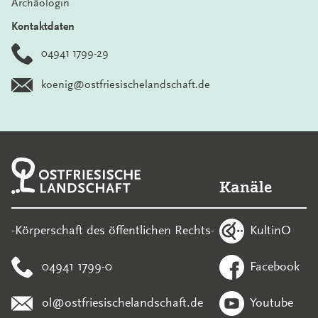
Archäologin
Kontaktdaten
04941 1799-29
koenig@ostfriesischelandschaft.de
Kanäle
KultinO
-Körperschaft des öffentlichen Rechts-
04941 1799-0
Facebook
ol@ostfriesischelandschaft.de
Youtube