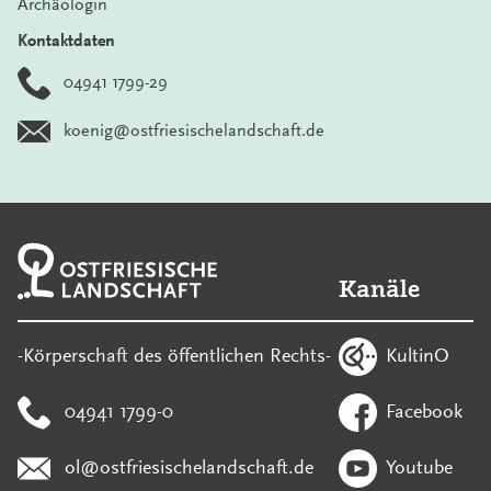
Archäologin
Kontaktdaten
04941 1799-29
koenig@ostfriesischelandschaft.de
Kanäle
KultinO
-Körperschaft des öffentlichen Rechts-
04941 1799-0
Facebook
ol@ostfriesischelandschaft.de
Youtube