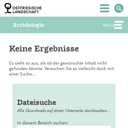
Z
u
Hauptmenü
m
I
Archäologie
n
Menü
Abte
h
a
l
t
Keine Ergebnisse
S
p
r
Es sieht so aus, als ob der gewünschte Inhalt nicht
i
gefunden könnte. Versuchen Sie es vielleicht doch mit
n
einer Suche…
g
e
n
Dateisuche
Alle Downloads auf dieser Unterseite durchsuchen...
In diesem Bereich suchen: