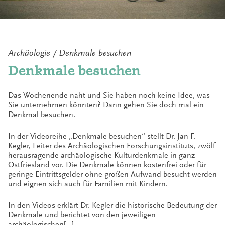
Werk
Ostfriesische Urgeschichte
. Gelegentlich wurden in
dieser Zeit auch Ausgrabungen durch das
Skizze zur Archäologie
Landesmuseum Hannover in Ostfriesland, z.B. in
Bentumersiel, Nesserland und Logabirum,
durchgeführt.
Archäologischer Dienst & Forschungsinstitut
Archäologie /
Denkmale besuchen
Eingang: Hafenstraße 11, 26603 Aurich
Denkmale besuchen
Nach dem Zweiten Weltkrieg wurden erste größere
Ausgrabungen vor allem durch das Institut für
Bürozeiten:
Marschen- und Wurtenforschung in Wilhelmshaven
Mo bis Do: 8.30 – 16.30 Uhr
Das Wochenende naht und Sie haben noch keine Idee, was
initiiert. Sein Leiter, Dr. Werner Haarnagel, gründete
Fr: 8.30 – 12.30 Uhr
Sie unternehmen könnten? Dann gehen Sie doch mal ein
zusammen mit Prof. Peter Zylmann am 4. Juli 1951 die
Denkmal besuchen.
Arbeitsgruppe Vorgeschichte der Ostfriesischen
Telefon: (04941) 17 99 32
Landschaft. Motor war hier der damalige
eMail: archaeologie@ostfriesischelandschaft.de
Landschaftsrat Dr. Harm Wiemann. Dessen
In der Videoreihe „Denkmale besuchen“ stellt Dr. Jan F.
historische Forschungen brachten ihn zu der
Kegler, Leiter des Archäologischen Forschungsinstituts, zwölf
Erkenntnis, dass eine Verbesserung der Quellenbasis
herausragende archäologische Kulturdenkmale in ganz
in der Region nur durch archäologische Befunde und
Ostfriesland vor. Die Denkmale können kostenfrei oder für
Funde erreicht werden könne. In der Arbeitsgruppe
geringe Eintrittsgelder ohne großen Aufwand besucht werden
sollte es nun darum gehen, in allen Teilen
und eignen sich auch für Familien mit Kindern.
Ostfrieslands Vertrauensleute zu gewinnen und zu
schulen, um Feldbegehungen durchzuführen und bei
In den Videos erklärt Dr. Kegler die historische Bedeutung der
Bauarbeiten zutage kommende Funde der
Denkmale und berichtet von den jeweiligen
Wissenschaft zu melden.
archäologischen[…]