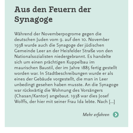
siebziger Jahren erfolgreich fort, hinzu traten erste
eigene Ausgrabungsprojekte an der Burgstelle
Aus den Feuern der
Borgholt und am Zisterzienserkloster Ihlow.
Synagoge
Neue Herausforderungen
Während der Novemberpogrome gegen die
Mit den achtziger Jahren veränderten sich allmählich
deutschen Juden vom 9. auf den 10. November
die Anforderungen an die Archäologie: Die
1938 wurde auch die Synagoge der jüdischen
wirtschaftliche Entwicklung Ostfrieslands zog eine
Gemeinde Leer an der Heisfelder Straße von den
zunehmende Veränderung der Region nach sich, die
Nationalsozialisten niedergebrannt. Es handelte
sich vor allem in verstärkter Bauaktivität ausdrückte:
sich um einen prächtigen Kuppelbau im
Wohn- und Gewerbegebiete, Straßen- und
maurischen Baustil, der im Jahre 1885 fertig gestellt
Pipelinebau, Rohstoffentnahme von Sand, Kies, Klei
worden war. In Stadtbeschreibungen wurde er als
und Torf. Auf der Basis des erst 1978 in Kraft gesetzten
eines der Gebäude vorgestellt, die man in Leer
Niedersächsischen Denkmalschutzgesetzes rückten
unbedingt gesehen haben musste. An die Synagoge
nun Rettungsgrabungen auf Baustellen in den
war rückwärtig die Wohnung des Vorsängers
Vordergrund des archäologischen Alltags. Die
(Chasan/Kantor) angebaut. 1938 war dies Josef
systematische Feldbegehung kam so aus personellen
Wolffs, der hier mit seiner Frau Ida lebte. Nach […]
Gründen bald ganz zum Erliegen. Schließlich hatte
die Erschließung und Dokumentation der durch
Mehr erfahren
Bautätigkeit akut gefährdeten Denkmalsubstanz
Vorrang. In diesem Zuge wurde auch die Grundlage
für ein archäologisches Fundstellenarchiv geschaffen,