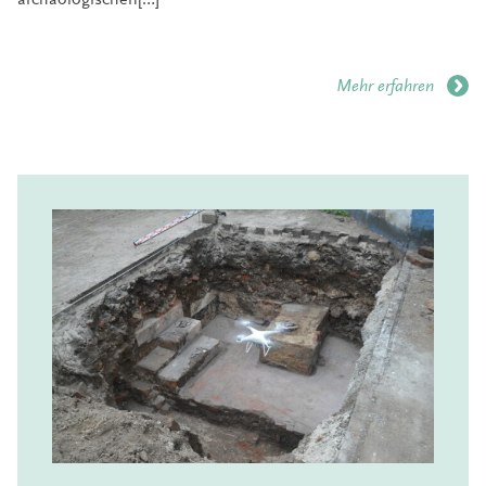
So begann die systematische Erfassung der
Bodendenkmale und Funde. Bald stellte sich jedoch
heraus, dass diese hochgesteckten Ziele nicht allein
durch eine ehrenamtliche Tätigkeit zu erreichen
Mehr erfahren
waren. Die Lösung lag in der Institutionalisierung der
archäologischen Landesaufnahme und der
Bodendenkmalpflege durch Fachkräfte.
Beginnend im Landkreis Leer fanden daher seit 1961
Verhandlungen über die flächendeckende Begehung
und Kartierung der archäologischen Fundstellen statt.
Der Oberkreisdirektor des Landkreises Leer und
spätere Präsident der Ostfriesischen Landschaft,
Peter Elster, förderte die Gespräche und erreichte
schließlich eine Einigung auf Ebene der ostfriesischen
Landkreise. Wenig später stieß auch die Stadt Emden
hinzu. So konnte seit 1963 in zunächst wechselnder
personeller Besetzung die archäologische
Landesaufnahme in Ostfriesland begonnen werden.
1972 wurde, nach Dr. Klemens Wilhelmi und Dr.
Reinhard Maier, mit Dr. Wolfgang Schwarz auch ein
hauptamtlicher Archäologe fest etabliert. Die
archäologische Landesaufnahme setzte sich in den