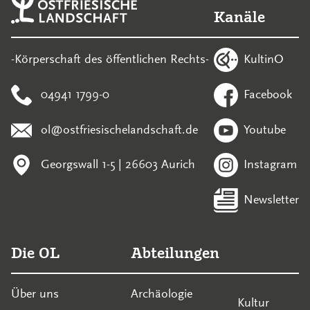
Kanäle
KultinO
-Körperschaft des öffentlichen Rechts-
04941 1799-0
Facebook
ol@ostfriesischelandschaft.de
Youtube
Georgswall 1-5 | 26603 Aurich
Instagram
Newsletter
Die OL
Abteilungen
Über uns
Archäologie
Kultur