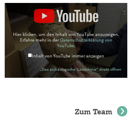
„Das
archäologische
Gedächtnis“
von
YouTube
anzeigen
Hier klicken, um den Inhalt von YouTube anzuzeigen.
Erfahre mehr in der
Datenschutzerklärung von
YouTube
.
Inhalt von YouTube immer anzeigen
„Das archäologische Gedächtnis“ direkt öffnen
Zum Team