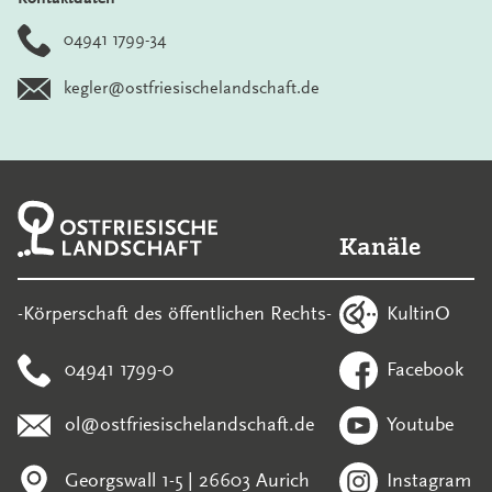
04941 1799-34
kegler@ostfriesischelandschaft.de
Kanäle
KultinO
-Körperschaft des öffentlichen Rechts-
04941 1799-0
Facebook
ol@ostfriesischelandschaft.de
Youtube
Georgswall 1-5 | 26603 Aurich
Instagram