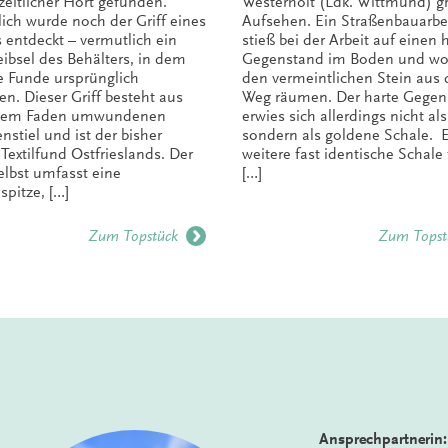
zeitlicher Hort gefunden.
Westerholt (Ldk. Wittmund) g
lich wurde noch der Griff eines
Aufsehen. Ein Straßenbauarbe
 entdeckt – vermutlich ein
stieß bei der Arbeit auf einen 
eibsel des Behälters, in dem
Gegenstand im Boden und wol
ie Funde ursprünglich
den vermeintlichen Stein aus
n. Dieser Griff besteht aus
Weg räumen. Der harte Gegen
inem Faden umwundenen
erwies sich allerdings nicht als
nstiel und ist der bisher
sondern als goldene Schale. 
 Textilfund Ostfrieslands. Der
weitere fast identische Schale
elbst umfasst eine
[…]
spitze, […]
Zum Topstück
Zum Topst
Ansprechpartnerin: