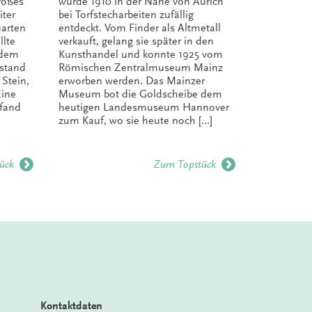
roßes
wurde 1910 in der Nähe von Aurich
iter
bei Torfstecharbeiten zufällig
harten
entdeckt. Vom Finder als Altmetall
lte
verkauft, gelang sie später in den
 dem
Kunsthandel und konnte 1925 vom
stand
Römischen Zentralmuseum Mainz
 Stein,
erworben werden. Das Mainzer
Eine
Museum bot die Goldscheibe dem
 fand
heutigen Landesmuseum Hannover
zum Kauf, wo sie heute noch […]
ück
Zum Topstück
Kontaktdaten