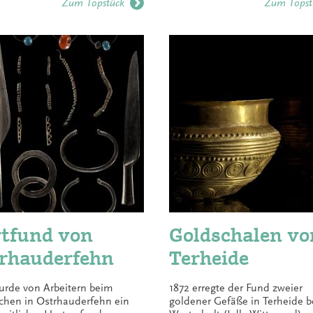
Zum Topstück
Zum Topst
tfund von
Goldschalen vo
rhauderfehn
Terheide
urde von Arbeitern beim
1872 erregte der Fund zweier
echen in Ostrhauderfehn ein
goldener Gefäße in Terheide b