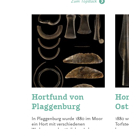
Zum Topstück
Hortfund von
Hor
Plaggenburg
Ost
In Plaggenburg wurde 1880 im Moor
1880 w
ein Hort mit verschiedenen
Torfst