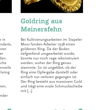
Goldring aus
Meinersfehn
e in
Bei Kultivierungsarbeiten im Stapeler
nderts,
Moor fanden Arbeiter 1938 einen
eren
goldenen Ring. Da der Boden
er
tiefgreifend umgearbeitet wurde,
den.
konnte nur noch vage rekonstruiert
sche
werden, woher der Ring genau
rweile
stammte. So ist ungeklärt, ob der
lsring
Ring eine Opfergabe darstellt oder
einfach nur verloren gegangen ist.
Der Ring besteht aus massivem Gold
ren,
und trägt eine ovale Schmuckscheibe
mit […]
ander