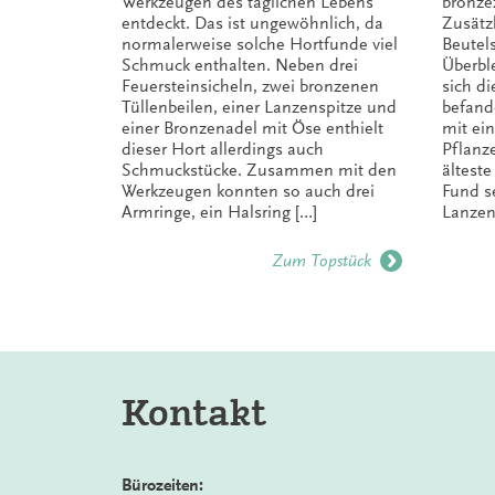
Werkzeugen des täglichen Lebens
bronze
entdeckt. Das ist ungewöhnlich, da
Zusätz
normalerweise solche Hortfunde viel
Beutels
Schmuck enthalten. Neben drei
Überbl
Feuersteinsicheln, zwei bronzenen
sich d
Tüllenbeilen, einer Lanzenspitze und
befande
einer Bronzenadel mit Öse enthielt
mit e
dieser Hort allerdings auch
Pflanze
Schmuckstücke. Zusammen mit den
älteste
Werkzeugen konnten so auch drei
Fund s
Armringe, ein Halsring […]
Lanzen
Zum Topstück
Kontakt
Bürozeiten: