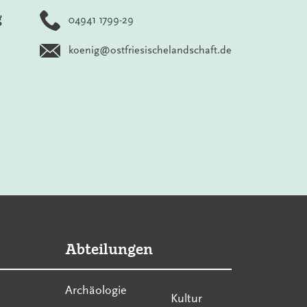
g
04941 1799-29
koenig@ostfriesischelandschaft.de
Abteilungen
Archäologie
Kultur