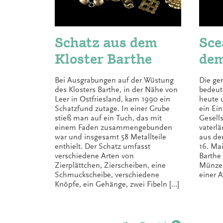
Schatz aus dem
Sce
Kloster Barthe
dem
Bei Ausgrabungen auf der Wüstung
Die ge
des Klosters Barthe, in der Nähe von
bedeut
Leer in Ostfriesland, kam 1990 ein
heute u
Schatzfund zutage. In einer Grube
ein Ein
stieß man auf ein Tuch, das mit
Gesell
einem Faden zusammengebunden
vaterl
war und insgesamt 58 Metallteile
aus de
enthielt. Der Schatz umfasst
16. Mai
verschiedene Arten von
Barthe
Zierplättchen, Zierscheiben, eine
Münzen
Schmuckscheibe, verschiedene
einer A
Knöpfe, ein Gehänge, zwei Fibeln […]