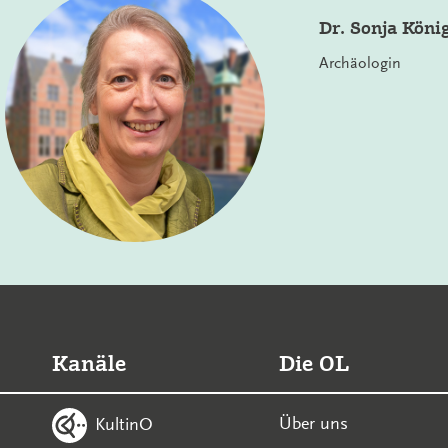
Dr. Sonja Köni
Archäologin
Kanäle
Die OL
Über uns
KultinO