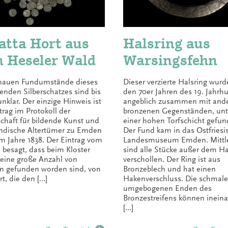
atta Hort aus
Halsring aus
 Heseler Wald
Warsingsfehn
nauen Fundumstände dieses
Dieser verzierte Halsring wurd
enden Silberschatzes sind bis
den 70er Jahren des 19. Jahrhu
nklar. Der einzige Hinweis ist
angeblich zusammen mit and
trag im Protokoll der
bronzenen Gegenständen, unt
schaft für bildende Kunst und
einer hohen Torfschicht gefun
ändische Altertümer zu Emden
Der Fund kam in das Ostfriesi
m Jahre 1838. Der Eintrag vom
Landesmuseum Emden. Mittle
 besagt, dass beim Kloster
sind alle Stücke außer dem Ha
 eine große Anzahl von
verschollen. Der Ring ist aus
 gefunden worden sind, von
Bronzeblech und hat einen
rt, die den […]
Hakenverschluss. Die schmale
umgebogenen Enden des
Bronzestreifens können inein
[…]