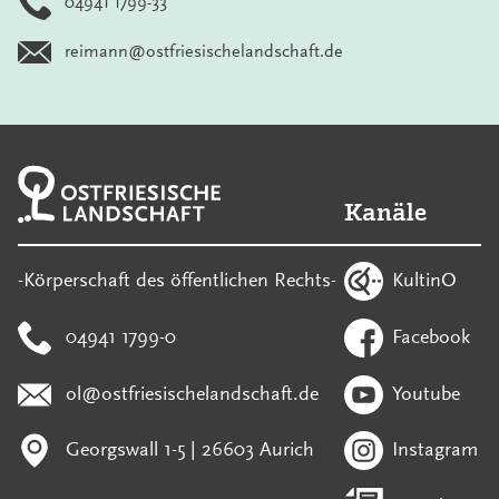
04941 1799-33
reimann@ostfriesischelandschaft.de
Kanäle
KultinO
-Körperschaft des öffentlichen Rechts-
04941 1799-0
Facebook
ol@ostfriesischelandschaft.de
Youtube
Georgswall 1-5 | 26603 Aurich
Instagram