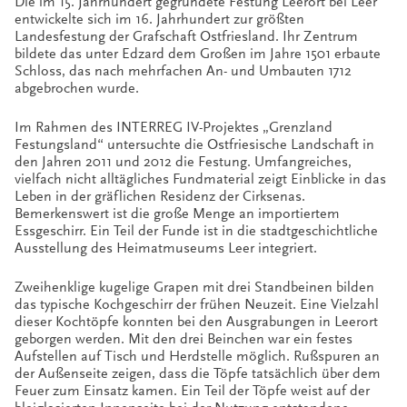
Die im 15. Jahrhundert gegründete Festung Leerort bei Leer
entwickelte sich im 16. Jahrhundert zur größten
Landesfestung der Grafschaft Ostfriesland. Ihr Zentrum
bildete das unter Edzard dem Großen im Jahre 1501 erbaute
Schloss, das nach mehrfachen An- und Umbauten 1712
abgebrochen wurde.
Im Rahmen des INTERREG IV-Projektes „Grenzland
Festungsland“ untersuchte die Ostfriesische Landschaft in
den Jahren 2011 und 2012 die Festung. Umfangreiches,
vielfach nicht alltägliches Fundmaterial zeigt Einblicke in das
Leben in der gräflichen Residenz der Cirksenas.
Bemerkenswert ist die große Menge an importiertem
Essgeschirr. Ein Teil der Funde ist in die stadtgeschichtliche
Ausstellung des Heimatmuseums Leer integriert.
Zweihenklige kugelige Grapen mit drei Standbeinen bilden
das typische Kochgeschirr der frühen Neuzeit. Eine Vielzahl
dieser Kochtöpfe konnten bei den Ausgrabungen in Leerort
geborgen werden. Mit den drei Beinchen war ein festes
Aufstellen auf Tisch und Herdstelle möglich. Rußspuren an
der Außenseite zeigen, dass die Töpfe tatsächlich über dem
Feuer zum Einsatz kamen. Ein Teil der Töpfe weist auf der