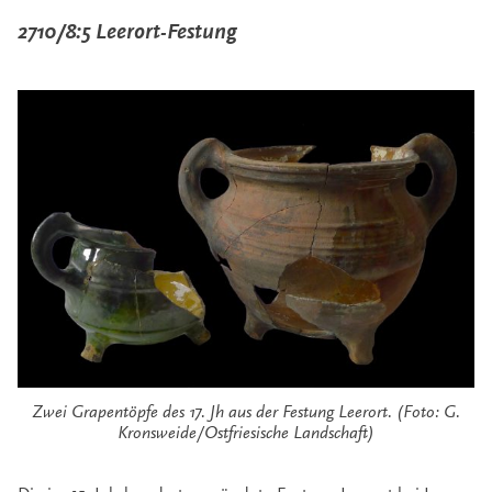
2710/8:5 Leerort-Festung
Zwei Grapentöpfe des 17. Jh aus der Festung Leerort. (Foto: G.
Kronsweide/Ostfriesische Landschaft)