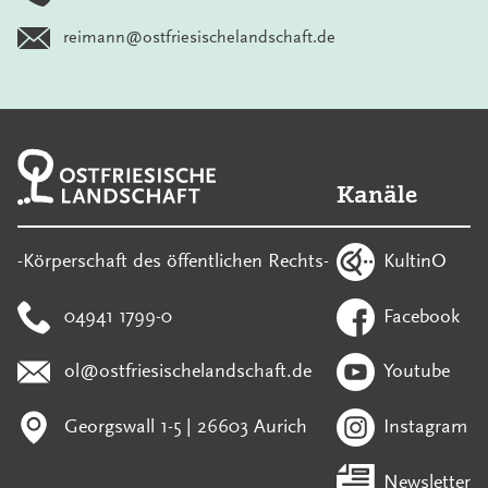
reimann@ostfriesischelandschaft.de
Kanäle
KultinO
-Körperschaft des öffentlichen Rechts-
04941 1799-0
Facebook
ol@ostfriesischelandschaft.de
Youtube
Georgswall 1-5 | 26603 Aurich
Instagram
Newsletter