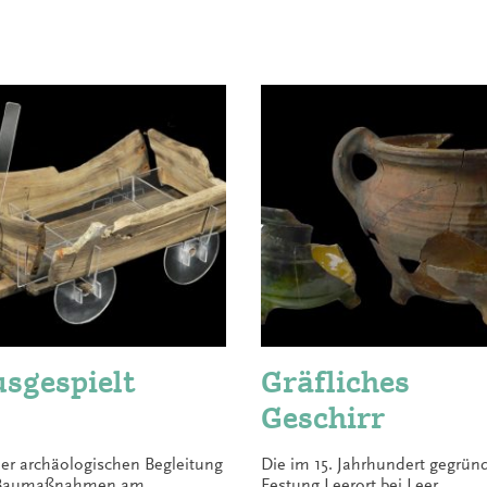
sgespielt
Gräfliches
Geschirr
der archäologischen Begleitung
Die im 15. Jahrhundert gegrün
 Baumaßnahmen am
Festung Leerort bei Leer