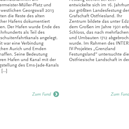
ermeister-Müller-Platz und
entwickelte sich im 16. Jahrhu
westlichen Georgswall 2013
zur größten Landesfestung der
ten die Reste des alten
Grafschaft Ostfriesland. Ihr
cher Hafens dokumentiert
Zentrum bildete das unter Edz
en. Der Hafen wurde Ende des
dem Großen im Jahre 1501 erb
ahrhunderts als Teil des
Schloss, das nach mehrfachen
kschuitenfahrtkanals angelegt.
und Umbauten 1712 abgebroc
t war eine Verbindung
wurde. Im Rahmen des INTE
chen Aurich und Emden
IV-Projektes „Grenzland
haffen. Seine Bedeutung
Festungsland“ untersuchte die
oren Hafen und Kanal mit der
Ostfriesische Landschaft in de
igstellung des Ems-Jade-Kanals
 […]
Zum Fund
Zum Fun