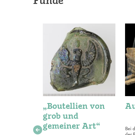
Funde
„Boutellien von
Au
grob und
gemeiner Art“
Bei 
der