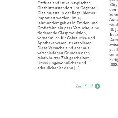
Ostfriesland ist kein typischer
Bürg
Glashüttenstandort. Im Gegenteil:
dem 
Glas musste in der Regel hierher
konn
importiert werden. Im 19.
Auri
Jahrhundert gab es in Emden und
werd
Großefehn ein paar Versuche, eine
18. J
florierende Glasproduktion,
Trec
vornehmlich für Gebrauchs- und
Dami
Apothekerwaren, zu etablieren.
zwis
Diese Versuche sind aber aus
gesc
verschiedenen Gründen nach
verl
relativ kurzer Zeit gescheitert.
Fert
Umso ungewöhnlicher und
1888.
erfreulicher ist dann […]
Zum Fund