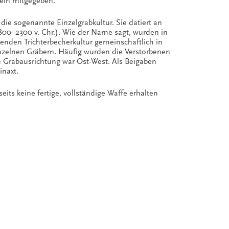
tein mitgegeben.
die sogenannte Einzelgrabkultur. Sie datiert an
800–2300 v. Chr.). Wie der Name sagt, wurden in
henden Trichterbecherkultur gemeinschaftlich in
einzelnen Gräbern. Häufig wurden die Verstorbenen
de Grabausrichtung war Ost-West. Als Beigaben
inaxt.
its keine fertige, vollständige Waffe erhalten