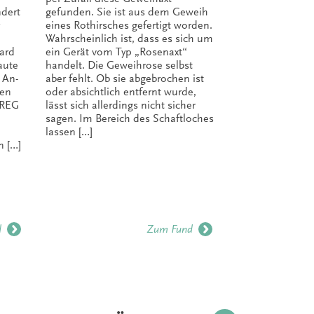
ndert
gefunden. Sie ist aus dem Geweih
Spitzwegstr
eines Rothirsches gefertigt worden.
Westoverle
Wahrscheinlich ist, dass es sich um
Reste einer
ard
ein Gerät vom Typ „Rosenaxt“
Vorrömische
aute
handelt. Die Geweihrose selbst
Brunnen, P
 An-
aber fehlt. Ob sie abgebrochen ist
waren auf 
hen
oder absichtlich entfernt wurde,
Geestrücken
RREG
lässt sich allerdings nicht sicher
Osten hin 
sagen. Im Bereich des Schaftloches
überdeckt 
lassen […]
Urnenbesta
n […]
dazwischen.
Neuzeit als
Wölbackerg
d
Zum Fund