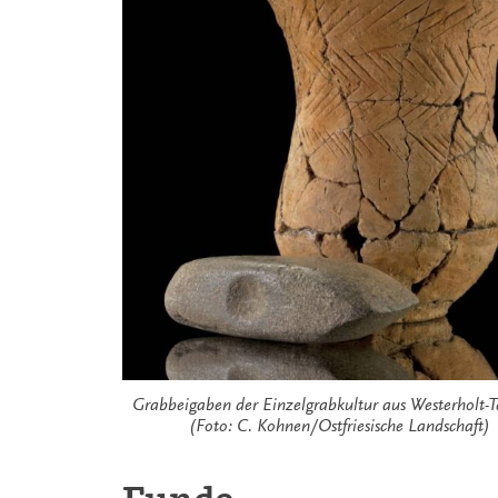
Grabbeigaben der Einzelgrabkultur aus Westerholt-T
(Foto: C. Kohnen/Ostfriesische Landschaft)